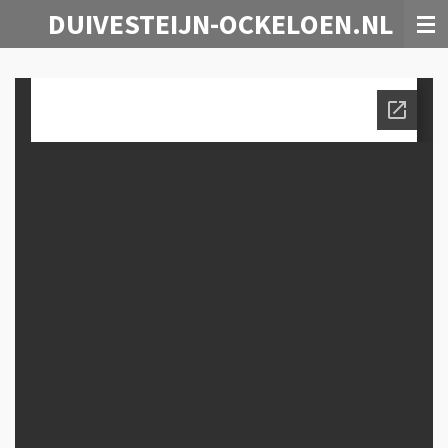
DUIVESTEIJN-OCKELOEN.NL
Ga
direct
naar
de
hoofdinhoud