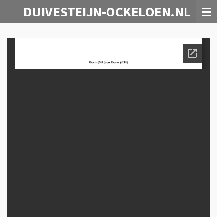
DUIVESTEIJN-OCKELOEN.NL
Ga
direct
naar
de
hoofdinhoud